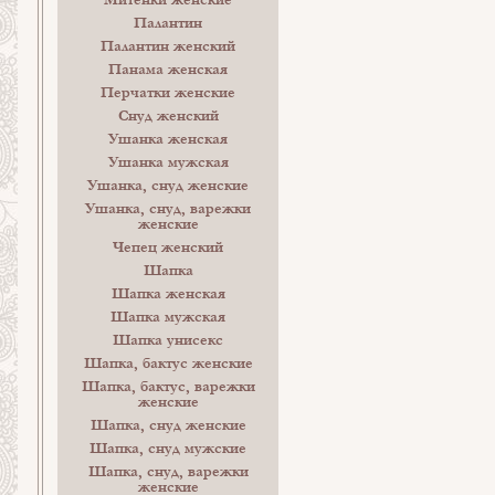
Митенки женские
Палантин
Палантин женский
Панама женская
Перчатки женские
Снуд женский
Ушанка женская
Ушанка мужская
Ушанка, снуд женские
Ушанка, снуд, варежки
женские
Чепец женский
Шапка
Шапка женская
Шапка мужская
Шапка унисекс
Шапка, бактус женские
Шапка, бактус, варежки
женские
Шапка, снуд женские
Шапка, снуд мужские
Шапка, снуд, варежки
женские