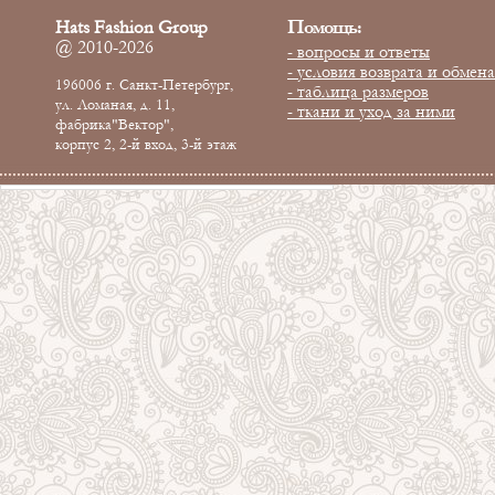
Помощь:
Hats Fashion Group
@ 2010-2026
- вопросы и ответы
- условия возврата и обмена
196006 г. Санкт-Петербург,
- таблица размеров
ул. Ломаная, д. 11,
- ткани и уход за ними
фабрика"Вектор",
корпус 2, 2-й вход, 3-й этаж