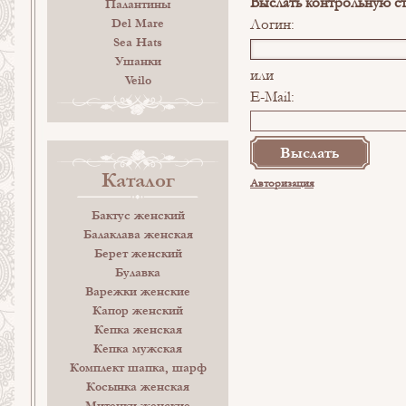
Выслать контрольную с
Палантины
Логин:
Del Mare
Sea Hats
Ушанки
или
Veilo
E-Mail:
Каталог
Авторизация
Бактус женский
Балаклава женская
Берет женский
Булавка
Варежки женские
Капор женский
Кепка женская
Кепка мужская
Комплект шапка, шарф
Косынка женская