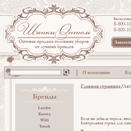
Бесплатны
8-800-1
8-800-1
Заказат
О компании
Ка
Главная страница
Авт
Бренды
Landre
Kamea
Если вы забыли пароль, введ
Willi
Контрольная строка для сме
Tonak