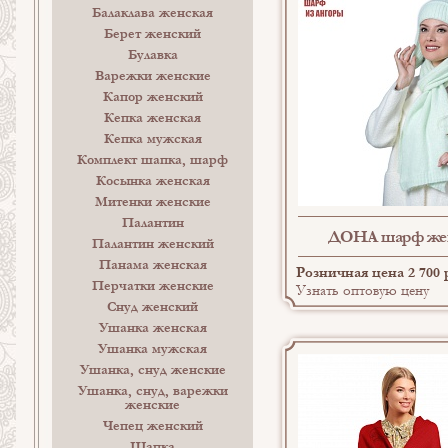
Балаклава женская
Берет женский
Булавка
Варежки женские
Капор женский
Кепка женская
Кепка мужская
Комплект шапка, шарф
Косынка женская
Митенки женские
Палантин
ДОНА шарф же
Палантин женский
Панама женская
Розничная цена 2 700 
Перчатки женские
Узнать оптовую цену
Снуд женский
Ушанка женская
Ушанка мужская
Ушанка, снуд женские
Ушанка, снуд, варежки
женские
Чепец женский
Шапка