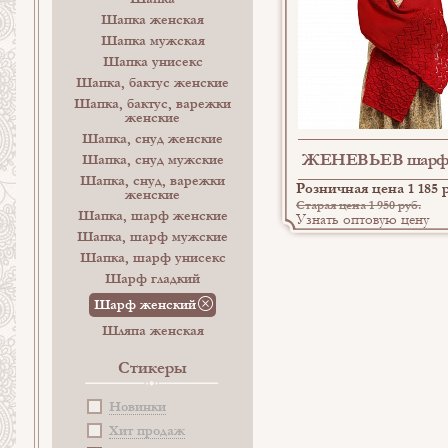
Шапка женская
Шапка мужская
Шапка унисекс
Шапка, бактус женские
Шапка, бактус, варежки
женские
Шапка, снуд женские
ЖЕНЕВЬЕВ шарф 
Шапка, снуд мужские
Шапка, снуд, варежки
Розничная цена 1 185 
женские
Старая цена 1 950 руб.
Шапка, шарф женские
Узнать оптовую цену
Шапка, шарф мужские
Шапка, шарф унисекс
Шарф гладкий
Шарф женский
Шляпа женская
Стикеры
Новинки
Хит продаж