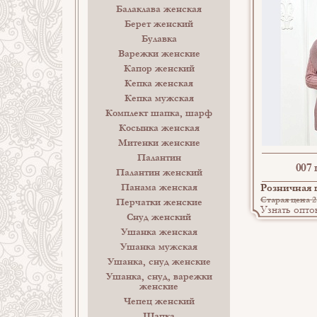
Балаклава женская
Берет женский
Булавка
Варежки женские
Капор женский
Кепка женская
Кепка мужская
Комплект шапка, шарф
Косынка женская
Митенки женские
Палантин
007
Палантин женский
Панама женская
Розничная ц
Старая цена 2 
Перчатки женские
Узнать опто
Снуд женский
Ушанка женская
Ушанка мужская
Ушанка, снуд женские
Ушанка, снуд, варежки
женские
Чепец женский
Шапка