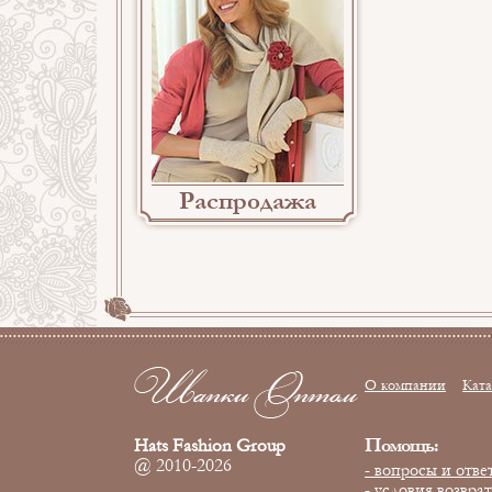
Распродажа
О компании
Ката
Помощь:
Hats Fashion Group
@ 2010-2026
- вопросы и отве
- условия возвра