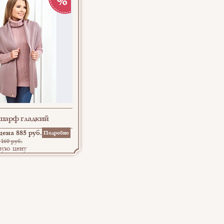
 шарф гладкий
ена 885 руб.
Подробно
160 руб.
вую цену