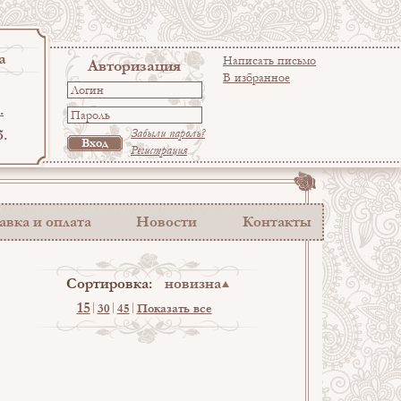
а
Написать письмо
Авторизация
В избранное
.
б.
Забыли пароль?
Регистрация
авка и оплата
Новости
Контакты
Сортировка:
новизна
15
30
45
Показать все