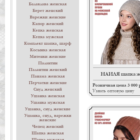
Балаклава женская
Берет женский
Варежки женские
Капор женский
Кепка женская
Кепка мужская
Комплект шапка, шарф
Косынка женская
Митенки женские
Палантин
Палантин женский
НАИЛЯ шапка ж
Панама женская
Перчатки женские
Розничная цена 3 000 
Снуд женский
Узнать оптовую цену
Ушанка женская
Ушанка мужская
Ушанка, снуд женские
Ушанка, снуд, варежки
женские
Чепец женский
Шапка женская
Шапка мужская