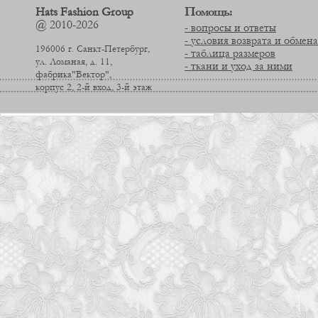
Помощь:
Hats Fashion Group
@ 2010-2026
- вопросы и ответы
- условия возврата и обмена
196006 г. Санкт-Петербург,
- таблица размеров
ул. Ломаная, д. 11,
- ткани и уход за ними
фабрика"Вектор",
корпус 2, 2-й вход, 3-й этаж