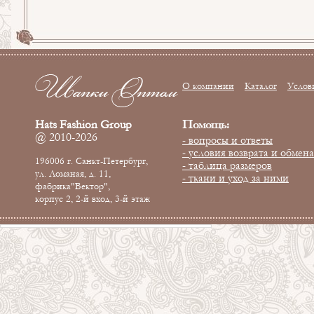
О компании
Каталог
Услов
Помощь:
Hats Fashion Group
@ 2010-2026
- вопросы и ответы
- условия возврата и обмена
196006 г. Санкт-Петербург,
- таблица размеров
ул. Ломаная, д. 11,
- ткани и уход за ними
фабрика"Вектор",
корпус 2, 2-й вход, 3-й этаж