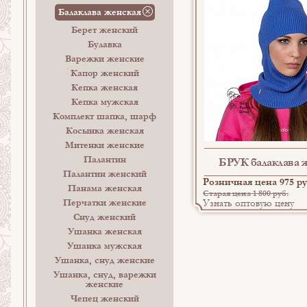
Балаклава женская
Берет женский
Булавка
Варежки женские
Капор женский
Кепка женская
Кепка мужская
Комплект шапка, шарф
Косынка женская
Митенки женские
Палантин
БРУК балаклава 
Палантин женский
Розничная цена 975 ру
Панама женская
Старая цена 1 800 руб.
Перчатки женские
Узнать оптовую цену
Снуд женский
Ушанка женская
Ушанка мужская
Ушанка, снуд женские
Ушанка, снуд, варежки
женские
Чепец женский