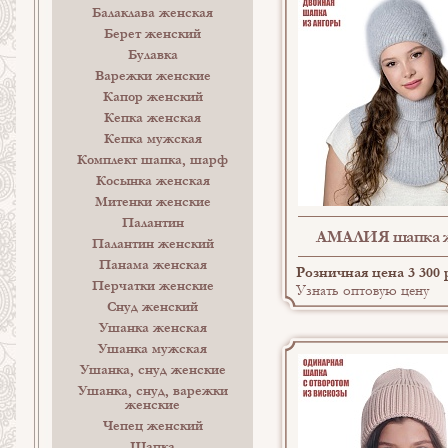
Балаклава женская
Берет женский
Булавка
Варежки женские
Капор женский
Кепка женская
Кепка мужская
Комплект шапка, шарф
Косынка женская
Митенки женские
Палантин
АМАЛИЯ шапка ж
Палантин женский
Панама женская
Розничная цена 3 300 
Перчатки женские
Узнать оптовую цену
Снуд женский
Ушанка женская
Ушанка мужская
Ушанка, снуд женские
Ушанка, снуд, варежки
женские
Чепец женский
Шапка