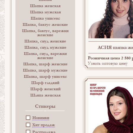
Шапка женская
Шапка мужская
Шапка унисекс
Шапка, бактус женские
Шапка, бактус, варежки
женские
Шапка, снуд женские
АСИЯ шапка же
Шапка, снуд мужские
Шапка, снуд, варежки
Розничная цена 2 580 
женские
Узнать оптовую цену
Шапка, шарф женские
Шапка, шарф мужские
Шапка, шарф унисекс
Шарф гладкий
Шарф женский
Шляпа женская
Стикеры
Новинки
Хит продаж
Распродажа