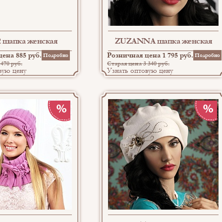
2 шапка женская
ZUZANNA шапка женская
ена 885 руб.
Розничная цена 1 795 руб.
Подробно
Подробно
470 руб.
Старая цена 3 340 руб.
вую цену
Узнать оптовую цену