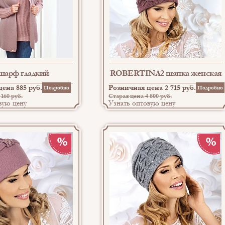
 шарф гладкий
ROBERTINA2 шапка женская
ена 885 руб.
Розничная цена 2 715 руб.
Подробно
Подробно
160 руб.
Старая цена 4 800 руб.
вую цену
Узнать оптовую цену