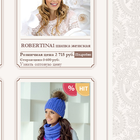
ROBERTINA1 шапка женская
Розничная цена 2 715 руб.
Подробно
Старая цена 3 600 руб.
Узнать оптовую цену