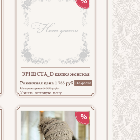
ЭРНЕСТА_D шапка женская
Розничная цена 1 785 руб.
Подробно
Старая цена 3 300 руб.
Узнать оптовую цену