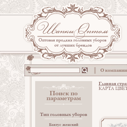
О компании
Главная стр
КАРТА ЦВЕ
Поиск по
параметрам
Тип головных уборов
Бактус женский