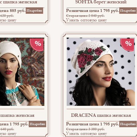
с шапка женская
SOFITA берет женский
ена 885 руб.
Розничная цена 1 795 руб.
Подробно
Подробно
620 руб.
Старая цена 2 840 руб.
вую цену
Узнать оптовую цену
шапка женская
DRACENA шапка женская
ена 1 795 руб.
Розничная цена 1 795 руб.
Подробно
Подробно
 640 руб.
Старая цена 3 380 руб.
вую цену
Узнать оптовую цену