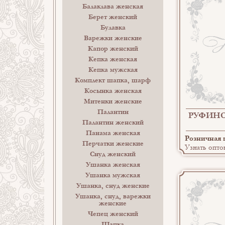
Балаклава женская
Берет женский
Булавка
Варежки женские
Капор женский
Кепка женская
Кепка мужская
Комплект шапка, шарф
Косынка женская
Митенки женские
Палантин
РУФИНО-2
Палантин женский
Панама женская
Розничная ц
Перчатки женские
Узнать опто
Снуд женский
Ушанка женская
Ушанка мужская
Ушанка, снуд женские
Ушанка, снуд, варежки
женские
Чепец женский
Шапка