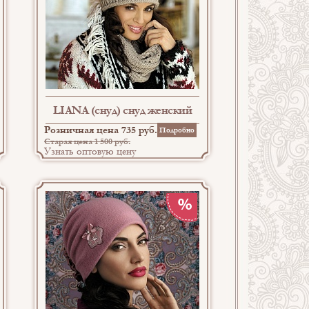
LIANA (снуд) снуд женский
Розничная цена 735 руб.
Подробно
Старая цена 1 500 руб.
Узнать оптовую цену