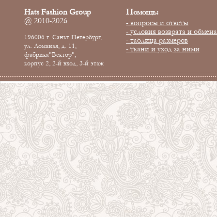
Помощь:
Hats Fashion Group
@ 2010-2026
- вопросы и ответы
- условия возврата и обмена
196006 г. Санкт-Петербург,
- таблица размеров
ул. Ломаная, д. 11,
- ткани и уход за ними
фабрика"Вектор",
корпус 2, 2-й вход, 3-й этаж