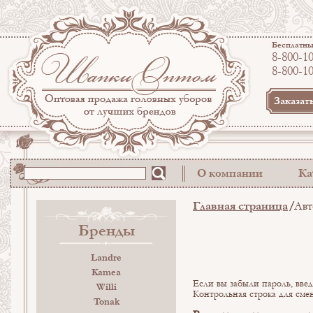
Бесплатны
8-800-1
8-800-1
Заказат
О компании
Ка
Главная страница
Авт
Бренды
Landre
Kamea
Если вы забыли пароль, введ
Willi
Контрольная строка для сме
Tonak