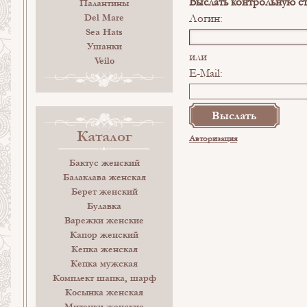
Выслать контрольную с
Палантины
Логин:
Del Mare
Sea Hats
Ушанки
или
Veilo
E-Mail:
Каталог
Авторизация
Бактус женский
Балаклава женская
Берет женский
Булавка
Варежки женские
Капор женский
Кепка женская
Кепка мужская
Комплект шапка, шарф
Косынка женская