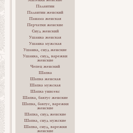
Митенки женские
Палантин
Палантин женский
Панама женская
Перчатки женские
Снуд женский
Ушанка женская
Ушанка мужская
Ушанка, снуд женские
Ушанка, снуд, варежки
женские
Чепец женский
Шапка
Шапка женская
Шапка мужская
Шапка унисекс
Шапка, бактус женские
Шапка, бактус, варежки
женские
Шапка, снуд женские
Шапка, снуд мужские
Шапка, снуд, варежки
женские