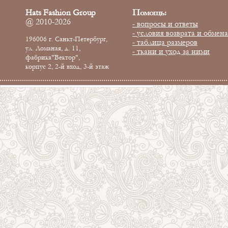
Помощь:
Hats Fashion Group
@ 2010-2026
- вопросы и ответы
- условия возврата и обмена
196006 г. Санкт-Петербург,
- таблица размеров
ул. Ломаная, д. 11,
- ткани и уход за ними
фабрика"Вектор",
корпус 2, 2-й вход, 3-й этаж