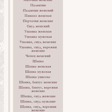
Митенки женские
Палантин
Палантин женский
Панама женская
Перчатки женские
Снуд женский
Ушанка женская
Ушанка мужская
Ушанка, снуд женские
Ушанка, снуд, варежки
женские
Чепец женский
Шапка
Шапка женская
Шапка мужская
Шапка унисекс
Шапка, бактус женские
Шапка, бактус, варежки
женские
Шапка, снуд женские
Шапка, снуд мужские
Шапка, снуд, варежки
женские